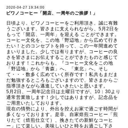
2020-04-27 19:34:00
ビワノコーヒー「開店、一周年のご挨拶！」
日頃より、ビワノコーヒーをご利用頂き、誠に有難
うございます。皆さまに支えられながら、5月2日を
もって「開店、一周年」を迎える ことができます。
コーヒー文化を、この地「野辺地」から広めて行き
たい！とのコンセプトを持って、この一年間進めて
まいりました。少しでは有りますが、コーヒーの良
さを皆さまにお伝えすることができたものと感じて
おります！これからも、『コーヒー文化をこの地
「野辺地」から「青森」へ、「東北」へ、そし
て・・・数多く広めていく所存です！私共もまだま
だ勉強するところもございますので、皆さまからご
指導頂きながら邁進していきたいと思います。
5月2日、一周年記念日は土曜日ですが、10：30より
通常営業致します！少しではありますが、記念品を
ご用意いたしております。
現在の情勢により、外出を控えお家で過ごす時間が
多くなっております。是非、自家焙煎コーヒー「煎
りたて（焙煎仕立て）、挽きたての新鮮なコーヒ
ー」にて楽しい、美味しいひと時をお過ごし下さ