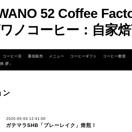
WANO 52 Coffee Fact
ワノコーヒー：自家焙
コーヒー豆
通信販売
メニュー
コーヒーギフト
コーヒー教室
 挨 拶」
ョン
2020-05-04 12:41:00
ガテマラSHB「ブレーレイク」焙煎！