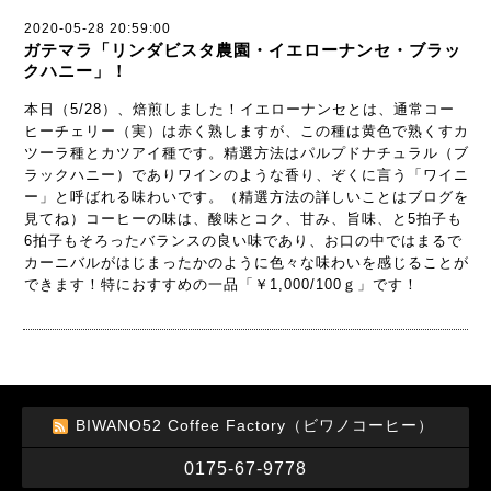
2020-05-28 20:59:00
ガテマラ「リンダビスタ農園・イエローナンセ・ブラッ
クハニー」！
本日（5/28）、焙煎しました！イエローナンセとは、通常コー
ヒーチェリー（実）は赤く熟しますが、この種は黄色で熟くすカ
ツーラ種とカツアイ種です。精選方法はパルプドナチュラル（ブ
ラックハニー）でありワインのような香り、ぞくに言う「ワイニ
ー」と呼ばれる味わいです。（精選方法の詳しいことはブログを
見てね）コーヒーの味は、酸味とコク、甘み、旨味、と5拍子も
6拍子もそろったバランスの良い味であり、お口の中ではまるで
カーニバルがはじまったかのように色々な味わいを感じることが
できます！特におすすめの一品「￥1,000/100ｇ」です！
BIWANO52 Coffee Factory（ビワノコーヒー）
0175-67-9778