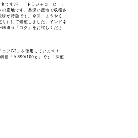
有名ですが、「トラジャコーヒー」
ャの産地です。奥深い産地で収穫さ
酸味が特徴です。今回、ようやく
煎り）にて焙煎しました。インドネ
一味違う「コク」をお試しくださ
チェフG2」を使用しています！
価「￥390/100ｇ」です！深煎