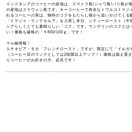
インドネシアのコーヒーの産地は、スマトラ島/ジャワ島/バリ島が
の産地はスラウェシ島です。キーコーヒーで有名なトワルコトラジ
れるコーヒーの実は、独特のコクをもたらし後から追いかけてくる
「トラジャ・ランテカルア」を入荷し本日、シティーロースト（中
シアらしくとても素晴らしい「コク」です。マンデリンのコクとは
い！価格も破格の「￥800/100ｇ」です！
マル秘情報！
エチオピア・モカ「フレンチロースト」ですが、限定にて「イルガ
（コーヒー豆のランクとしては2段階以上アップ！）価格は据え置き特
りコーヒーがお好きの方、必見です！